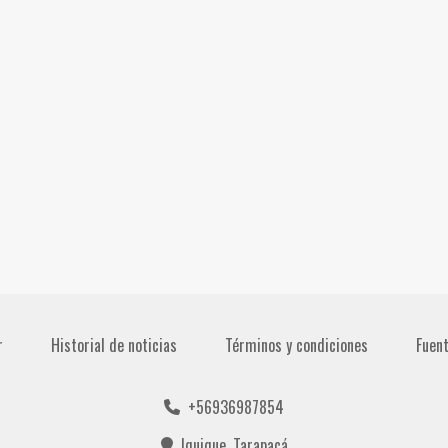
r
Historial de noticias
Términos y condiciones
Fuen
+56936987854
Iquique, Tarapacá