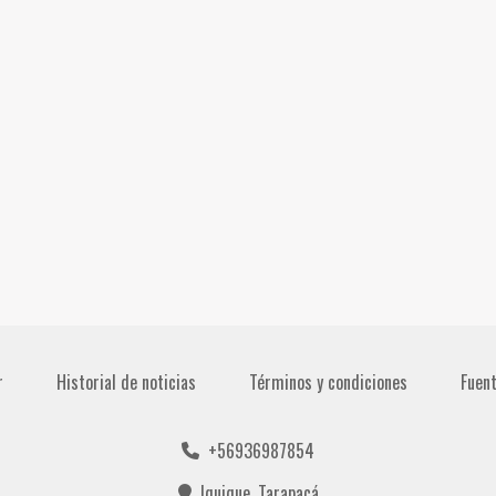
r
Historial de noticias
Términos y condiciones
Fuen
+56936987854
Iquique, Tarapacá