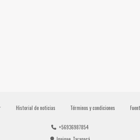
r
Historial de noticias
Términos y condiciones
Fuen
+56936987854
Iquique, Tarapacá