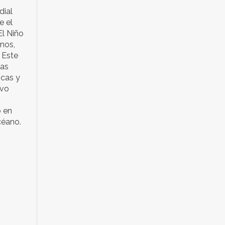
dial
e el
El Niño
nos,
 Este
las
cas y
evo
o en
céano.