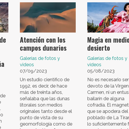
 de
Atención con los
Magia en medio
campos dunarios
desierto
Galerías de fotos y
Galerías de fotos y
ña
videos
videos
07/09/2023
05/08/2023
Un estudio científico de
No es necesario ser 
1992, es decir, de hace
devoto de la Virgen
más de treinta años,
Carmen, ni un entus
 de
señalaba que las dunas
bailarín de alguna
e
litorales son medios
cofradía. El magne
l
originales tanto desde el
que se apodera del
co
punto de vista de su
poblado de La Tira
n
geomorfología como de
lo suficientemente 
e