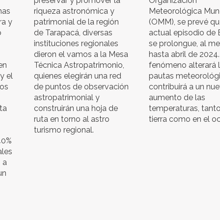
preservar y promover la
Organización
mas
riqueza astronómica y
Meteorológica Mun
ra y
patrimonial de la región
(OMM), se prevé qu
o
de Tarapacá, diversas
actual episodio de 
instituciones regionales
se prolongue, al me
dieron el vamos a la Mesa
hasta abril de 2024.
en
Técnica Astropatrimonio,
fenómeno alterará 
y el
quienes elegirán una red
pautas meteorológi
tos
de puntos de observación
contribuirá a un nu
astropatrimonial y
aumento de las
ta
construirán una hoja de
temperaturas, tant
ruta en torno al astro
tierra como en el o
turismo regional.
40%
ales
 a
un