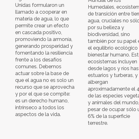
Mundial de los
Unidas formularon un
Humedales, ecosiste
llamado a cooperar en
de transición entre tier
materia de agua, lo que
agua, cruciales no sól
permite crear un efecto
por su belleza y
en cascada positivo,
biodiversidad, sino
promoviendo la armonía,
también por su papel 
generando prosperidad y
el equilibrio ecológico 
fomentando la resiliencia
bienestar humano. Es
frente a los desafíos
ecosistemas incluyen
comunes. Debemos
desde lagos y ríos has
actuar sobre la base de
estuarios y turberas, y
que el agua no es solo un
albergan
recurso que se aprovecha
aproximadamente el 
y por el que se compite:
de las especies veget
es un derecho humano,
y animales del mundo,
intrínseco a todos los
pesar de ocupar sólo 
aspectos de la vida.
6% de la superficie
terrestre.