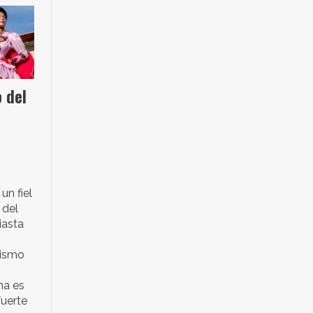
 del
un fiel
 del
iasta
tismo
na es
fuerte