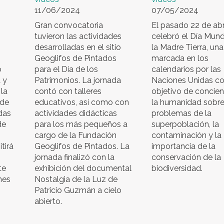
11/06/2024
07/05/2024
Gran convocatoria
El pasado 22 de abr
tuvieron las actividades
celebró el Día Mund
desarrolladas en el sitio
la Madre Tierra, un
Geoglifos de Pintados
marcada en los
o
para el Día de los
calendarios por las
 y
Patrimonios. La jornada
Naciones Unidas co
la
contó con talleres
objetivo de concien
 de
educativos, así como con
la humanidad sobre
das
actividades didácticas
problemas de la
de
para los más pequeños a
superpoblación, la
cargo de la Fundación
contaminación y la
itirá
Geoglifos de Pintados. La
importancia de la
jornada finalizó con la
conservación de la
te
exhibición del documental
biodiversidad.
nes
Nostalgia de la Luz de
Patricio Guzmán a cielo
abierto.