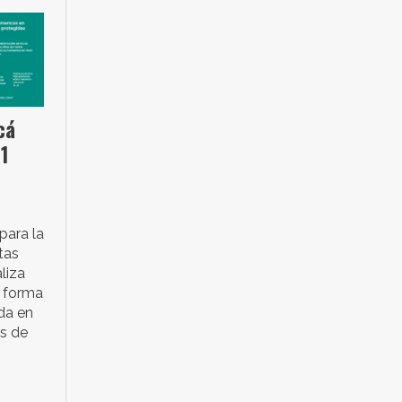
cá
71
 para la
tas
liza
 forma
da en
as de