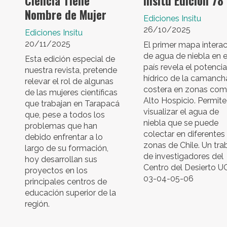
Ciencia Tiene
Insitu Edición 78
Nombre de Mujer
Ediciones Insitu
26/10/2025
Ediciones Insitu
20/11/2025
El primer mapa interac
de agua de niebla en e
Esta edición especial de
país revela el potencia
nuestra revista, pretende
hídrico de la camanc
relevar el rol de algunas
costera en zonas co
de las mujeres científicas
Alto Hospicio. Permite
que trabajan en Tarapacá
visualizar el agua de
que, pese a todos los
niebla que se puede
problemas que han
colectar en diferentes
debido enfrentar a lo
zonas de Chile. Un tra
largo de su formación,
de investigadores del
hoy desarrollan sus
Centro del Desierto UC
proyectos en los
03-04-05-06
principales centros de
educación superior de la
región.