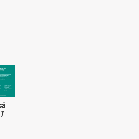
cá
67