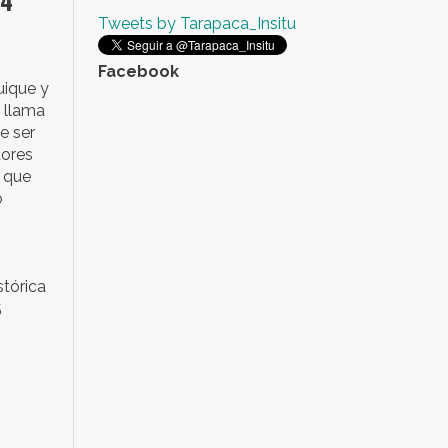
74
Tweets by Tarapaca_Insitu
Facebook
quique y
e llama
e ser
tores
y que
o
stórica
5