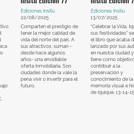
Insitu Edición 77
Insitu Edición 
Ediciones Insitu
Ediciones Insitu
22/08/2025
13/07/2025
tivo
Comparten el prestigio de
“Celebrar la Vida, I
l
tener la mejor calidad de
sus festividades” s
l
vida del norte del país. A
el libro que acaba d
haca
sus atractivos, suman -
lanzado por sus au
mo
desde hace algunos
en nuestra ciudad 
años- una envidiable
tiene como objetiv
oferta Inmobiliaria. Son
contribuir a la
ciudades donde la vale la
preservación y
pena vivir o invertir para el
conocimiento de la
bajo
futuro.
memoria visual e hi
de Iquique. 13-14-1
.