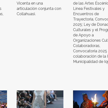
Vicenta en una
de las Artes Escéni
s
articulación conjunta con
Línea Festivales y
as,
Collahuasi.
Encuentros de
Trayectoria, Convo
2025; Ley de Dona
Culturales y el Pro
de Apoyo a
Organizaciones Cul
Colaboradoras,
Convocatoria 2025 
colaboración de la I
Municipalidad de Iq