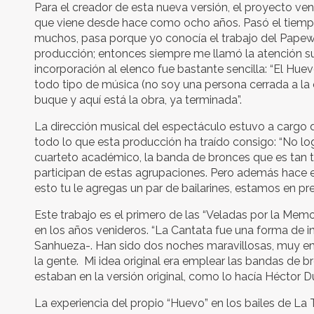
Para el creador de esta nueva versión, el proyecto v
que viene desde hace como ocho años. Pasó el tiempo
muchos, pasa porque yo conocía el trabajo del Papewa
producción; entonces siempre me llamó la atención su v
incorporación al elenco fue bastante sencilla: “El H
todo tipo de música (no soy una persona cerrada a la q
buque y aquí está la obra, ya terminada”.
La dirección musical del espectáculo estuvo a cargo d
todo lo que esta producción ha traído consigo: “No lo
cuarteto académico, la banda de bronces que es tan tr
participan de estas agrupaciones. Pero además hace es
esto tu le agregas un par de bailarines, estamos en p
Este trabajo es el primero de las “Veladas por la Mem
en los años venideros. “La Cantata fue una forma de i
Sanhueza-. Han sido dos noches maravillosas, muy e
la gente. Mi idea original era emplear las bandas de b
estaban en la versión original, como lo hacía Héctor D
La experiencia del propio “Huevo” en los bailes de La 