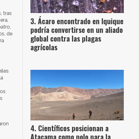
, tras
Ácaro encontrado en Iquique
era,
atro,
podría convertirse en un aliado
os, de
global contra las plagas
ra
agrícolas
iles
la
nos
is
aron
Científicos posicionan a
Atacama como polo para la