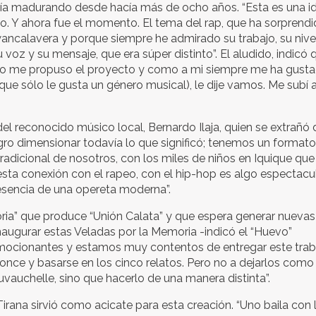
enía madurando desde hacía más de ocho años. “Esta es una i
. Y ahora fue el momento. El tema del rap, que ha sorprendi
ncalavera y porque siempre he admirado su trabajo, su nive
oz y su mensaje, que era súper distinto”. El aludido, indicó 
uevo me propuso el proyecto y como a mi siempre me ha gust
ue sólo le gusta un género musical), le dije vamos. Me subí a
el reconocido músico local, Bernardo Ilaja, quien se extrañó 
gro dimensionar todavía lo que significó; tenemos un format
adicional de nosotros, con los miles de niños en Iquique que
ta conexión con el rapeo, con el hip-hop es algo espectacula
resencia de una opereta moderna”.
oria” que produce “Unión Calata” y que espera generar nueva
naugurar estas Veladas por la Memoria -indicó el “Huevo”
mocionantes y estamos muy contentos de entregar este trab
ronce y basarse en los cinco relatos. Pero no a dejarlos como
uvauchelle, sino que hacerlo de una manera distinta”.
Tirana sirvió como acicate para esta creación. “Uno baila con 