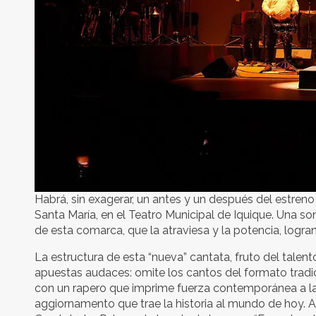
Habrá, sin exagerar, un antes y un después del estren
Santa María, en el Teatro Municipal de Iquique. Una s
de esta comarca, que la atraviesa y la potencia, log
La estructura de esta “nueva” cantata, fruto del talen
apuestas audaces: omite los cantos del formato tradici
con un rapero que imprime fuerza contemporánea a la h
aggiornamento que trae la historia al mundo de hoy. A 