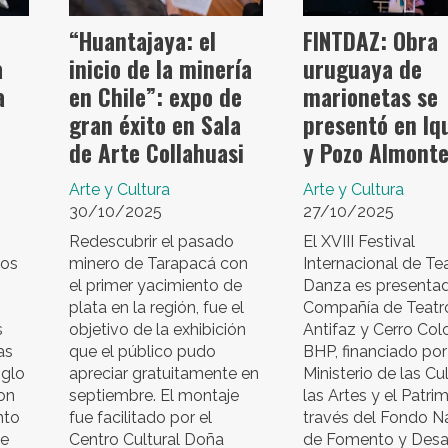
“Huantajaya: el
FINTDAZ: Obra
a
inicio de la minería
uruguaya de
a
en Chile”: expo de
marionetas se
gran éxito en Sala
presentó en Iq
de Arte Collahuasi
y Pozo Almont
Arte y Cultura
Arte y Cultura
30/10/2025
27/10/2025
Redescubrir el pasado
El XVIII Festival
tos
minero de Tarapacá con
Internacional de Te
el primer yacimiento de
Danza es presenta
plata en la región, fue el
Compañía de Teatr
s
objetivo de la exhibición
Antifaz y Cerro Col
as
que el público pudo
BHP, financiado por
iglo
apreciar gratuitamente en
Ministerio de las Cul
on
septiembre. El montaje
las Artes y el Patri
nto
fue facilitado por el
través del Fondo N
de
Centro Cultural Doña
de Fomento y Desar