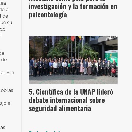
dea
investigación y la formación en
do a
paleontología
l de
que su
ado
l
de
o de
r. Si a
Científica de la UNAP lideró
s obras
debate internacional sobre
ajo a
seguridad alimentaria
las