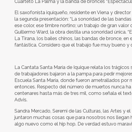
Cuarteto La Palma y la banda de bronces “Espectacul
El saxofonista iquiqueño, residente en Viena y director
la segunda presentación: “La sonoridad de las bandas
ese color, ese timbre nortino; un trabajo de gran valor
Guillermo Ward, la obra destila una sonoridad única. 
La Tirana, los bailes chinos, las bandas de bronce, en
fantástica. Considero que el trabajo fue muy bueno y 
La Cantata Santa María de Iquique relata los trágicos
de trabajadores bajaron a la pampa para pedir mejores 
Escuela Santa María, donde fueron ametrallados por mi
entonces. Respecto del número de muertos nunca ha 
centenares hasta más de tres mil, como señala el texto
Advis.
Sandra Mercado, Seremi de las Culturas, las Artes y e
juntaron muchas cosas que para nosotros nos llegan ha
algo nuevo como el hip hop. De verdad estuvo maravi