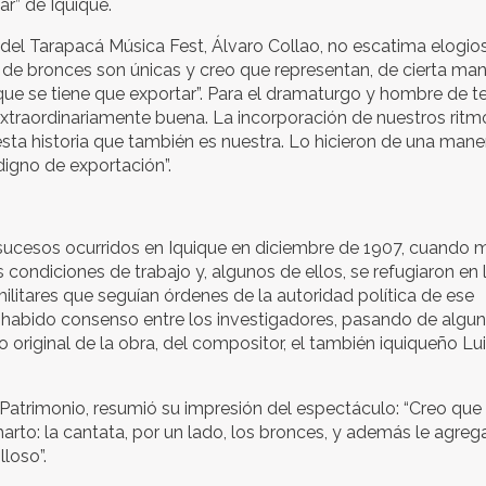
ar” de Iquique.
 del Tarapacá Música Fest, Álvaro Collao, no escatima elogios
 de bronces son únicas y creo que representan, de cierta man
 que se tiene que exportar”. Para el dramaturgo y hombre de te
“Extraordinariamente buena. La incorporación de nuestros ritm
 esta historia que también es nuestra. Lo hicieron de una mane
digno de exportación”.
 sucesos ocurridos en Iquique en diciembre de 1907, cuando m
condiciones de trabajo y, algunos de ellos, se refugiaron en 
litares que seguían órdenes de la autoridad política de ese
habido consenso entre los investigadores, pasando de algu
 original de la obra, del compositor, el también iquiqueño Lu
l Patrimonio, resumió su impresión del espectáculo: “Creo que
rto: la cantata, por un lado, los bronces, y además le agreg
lloso”.