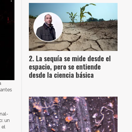
La sequía se mide desde el
espacio, pero se entiende
desde la ciencia básica
a
tantes
nal-
o: un
 el