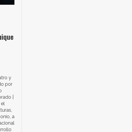
uique
e
atro y
do por
o
orado |
 el
turas,
monio, a
acional
rollo