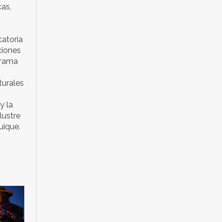
cas,
catoria
ciones
grama
turales
y la
lustre
uique.