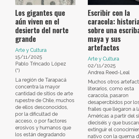
Los gigantes que
Escribir con la
aún viven en el
caracola: histori
desierto del norte
sobre una escrib
grande
maya y sus
artefactos
Arte y Cultura
15/11/2025
Arte y Cultura
Pablo Trincado López
02/11/2025
(*)
Andrea Reed-Leal
La región de Tarapacá
Muchos otros artefac
concentra la mayor
literarios, como esta
cantidad de sitios de arte
caracola, pasaron
rupestre de Chile, muchos
desapercibidos por lo
de ellos desconocidos,
frailes que llegaron a l
por la dificultad de
Américas a partir del s
acceso, o por factores
dieciséis y que buscar
erosivos y humanos que
extinguir el conocimie
los están degradando
nativo con la quema 