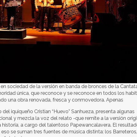
o en sociedad de la versión en banda de bronces de la Cantat
onoridad única, que reconoce y se reconoce en todos los habi
rando una obra renovada, fresca y conmovedora. Apenas
to del iquiqueño Cristian “Huevo” Sanhueza, presenta algunas
onal y mezcla la voz del relato -que remite a la versión origi
istoria, a cargo del talentoso Papewancalavera. El resultad
eso se suman tres fuentes de música distinta: los Barreteros,