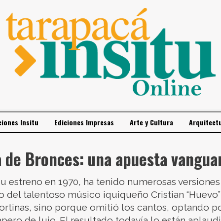
ciones Insitu
Ediciones Impresas
Arte y Cultura
Arquitect
 de Bronces: una apuesta vanguar
 su estreno en 1970, ha tenido numerosas versiones
ajo del talentoso músico iquiqueño Cristian “Huevo
 nortinas, sino porque omitió los cantos, optando p
pero de lujo. El resultado todavía lo están aplau