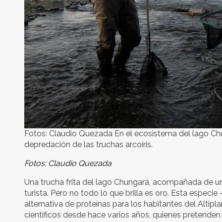
Fotos: Claudio Quezada En el ecosistema del lago Chun
depredación de las truchas arcoíris.
Fotos: Claudio Quezada
Una trucha frita del lago Chungará, acompañada de un
turista. Pero no todo lo que brilla es oro. Esta espec
alternativa de proteínas para los habitantes del Altipl
científicos desde hace varios años, quienes pretenden e