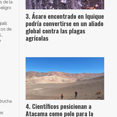
s de la
eligro
Ácaro encontrado en Iquique
podría convertirse en un aliado
lli,
global contra las plagas
ctos de
L,
agrícolas
e
 trucha
Científicos posicionan a
Atacama como polo para la
es