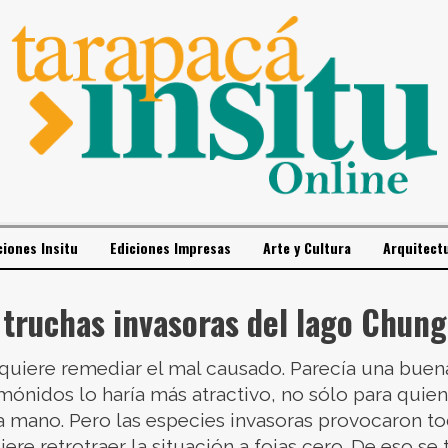
ciones Insitu
Ediciones Impresas
Arte y Cultura
Arquitect
ruchas invasoras del lago Chung
o quiere remediar el mal causado. Parecía una buen
ónidos lo haría más atractivo, no sólo para quien
 mano. Pero las especies invasoras provocaron tod
ere retrotraer la situación a fojas cero. De eso se 