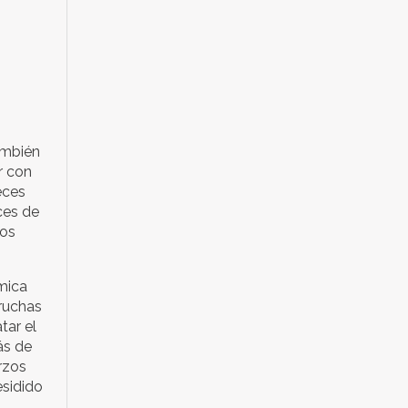
ambién
r con
eces
ces de
los
mica
truchas
tar el
ás de
rzos
esidido