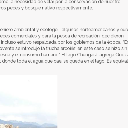
como la necesidad de velar por la conservación de nuestro
tros peces y bosque nativo respectivamente.
ingeniero ambiental y ecólogo-, algunos norteamericanos y eu
 peces comerciales y para la pesca de recreación, decidieron
va incluso estuvo respaldada por los gobiernos de la época. “E
enta se introdujo la trucha arcoíris; en este caso se hizo si
la pesca y el consumo humano”. El lago Chungará, agrega Quez
r, donde toda el agua que cae, se queda en el lago. Es equiva