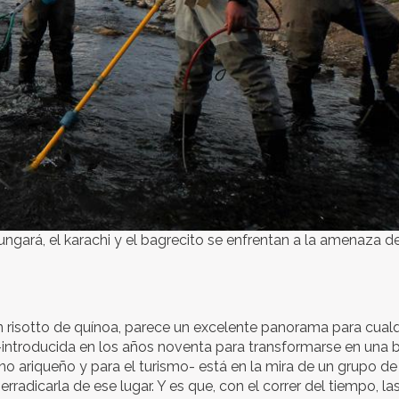
gará, el karachi y el bagrecito se enfrentan a la amenaza de
 risotto de quínoa, parece un excelente panorama para cualq
ie -introducida en los años noventa para transformarse en una
ano ariqueño y para el turismo- está en la mira de un grupo de
rradicarla de ese lugar. Y es que, con el correr del tiempo, la