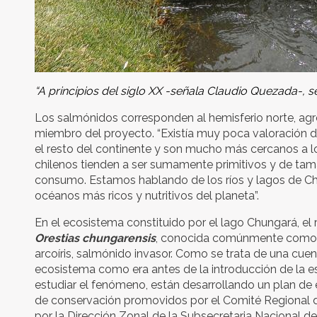
“A principios del siglo XX -señala Claudio Quezada-, s
Los salmónidos corresponden al hemisferio norte, ag
miembro del proyecto. “Existía muy poca valoración de
el resto del continente y son mucho más cercanos a l
chilenos tienden a ser sumamente primitivos y de ta
consumo. Estamos hablando de los ríos y lagos de Chi
océanos más ricos y nutritivos del planeta”.
En el ecosistema constituido por el lago Chungará, e
Orestias chungarensis
, conocida comúnmente com
arcoíris, salmónido invasor. Como se trata de una cue
ecosistema como era antes de la introducción de la e
estudiar el fenómeno, están desarrollando un plan de e
de conservación promovidos por el Comité Regional de
por la Dirección Zonal de la Subsecretaria Nacional de 