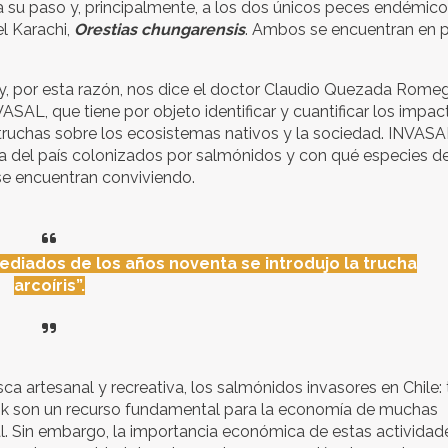
 su paso y, principalmente, a los dos únicos peces endémico
el Karachi,
Orestias chungarensis
. Ambos se encuentran en p
y, por esta razón, nos dice el doctor Claudio Quezada Romegia
ASAL, que tiene por objeto identificar y cuantificar los impa
truchas sobre los ecosistemas nativos y la sociedad. INVASA
a del país colonizados por salmónidos y con qué especies d
 se encuentran conviviendo.
mediados de los años noventa se introdujo la trucha
arcoíris”.
a artesanal y recreativa, los salmónidos invasores en Chile:
inook son un recurso fundamental para la economía de muchas
tal. Sin embargo, la importancia económica de estas actividad