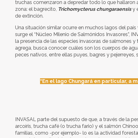
truchas comenzaron a depredar todo lo que hallaron a
zona: el bagrecito,
Trichomycterus chungaraensis
y 
de extinción.
Una situación similar ocurre en muchos lagos del país 
surge el “Núcleo Milenio de Salmónidos Invasores”, INV
la presencia de las especies invasoras de salmones y 
agrega, busca conocer cuáles son los cuerpos de agu
peces nativos, entre ellas puyes, bagres y pejerreyes,
“En el lago Chungará en particular, a 
INVASAL parte del supuesto de que, a través de la pesc
arcoíris, trucha café (o trucha fario) y el salmón Ch
familias, como -por ejemplo- lo es la actividad fores