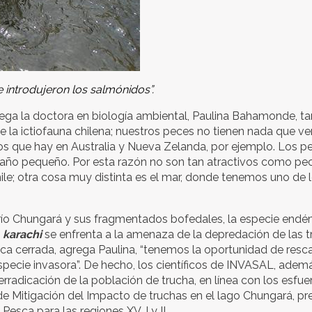
e introdujeron los salmónidos”.
rega la doctora en biología ambiental, Paulina Bahamonde, t
 la ictiofauna chilena; nuestros peces no tienen nada que ve
os que hay en Australia y Nueva Zelanda, por ejemplo. Los p
maño pequeño. Por esta razón no son tan atractivos como pe
le; otra cosa muy distinta es el mar, donde tenemos uno de 
l río Chungará y sus fragmentados bofedales, la especie endé
o
karachi
se enfrenta a la amenaza de la depredación de las 
nca cerrada, agrega Paulina, “tenemos la oportunidad de resca
specie invasora”. De hecho, los científicos de INVASAL, adem
rradicación de la población de trucha, en línea con los esfue
 Mitigación del Impacto de truchas en el lago Chungará, pr
Pesca para las regiones XV, I y II.